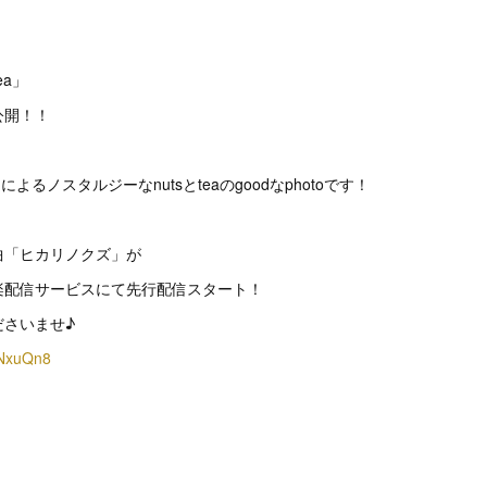
tea」
公開！！
ケによるノスタルジーなnutsとteaのgoodなphotoです！
曲「ヒカリノクズ」が
各音楽配信サービスにて先行配信スタート！
ださいませ♪
P7NxuQn8