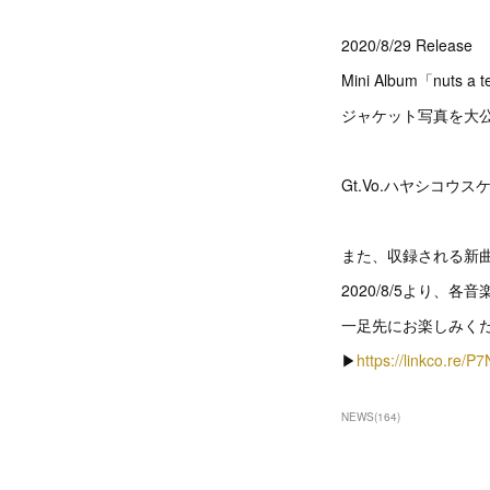
2020/8/29 Release
Mini Album「nuts a 
ジャケット写真を大
Gt.Vo.ハヤシコウス
また、収録される新
2020/8/5より、
一足先にお楽しみく
▶︎
https://linkco.re/
NEWS
(
164
)