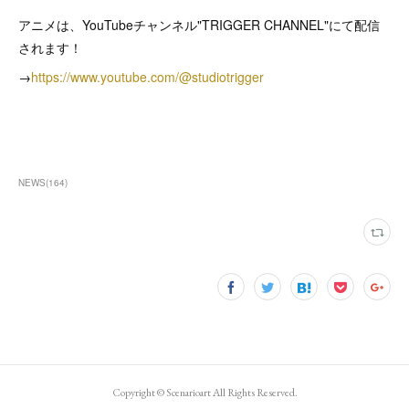
アニメは、YouTubeチャンネル"TRIGGER CHANNEL"にて配信
されます！
→
https://www.youtube.com/@studiotrigger
NEWS
(
164
)
Copyright ©︎ Scenarioart All Rights Reserved.