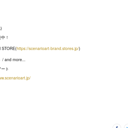
)
売中！
ial STORE(
https://scenarioart-brand.stores.jp/
)
nd more...
アート
ww.scenarioart.jp/