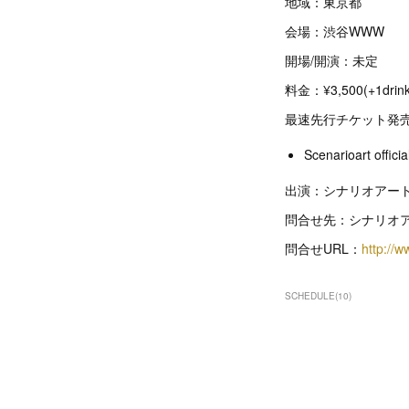
地域：東京都
会場：渋谷WWW
開場/開演：未定
料金：¥3,500(+1drink
最速先行チケット発
Scenarioart offic
出演：シナリオアート / a
問合せ先：シナリオ
問合せURL：
http://w
SCHEDULE
(
10
)