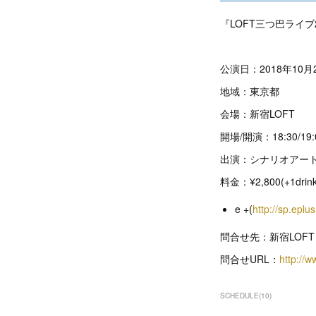
『LOFT三つ巴ライブ
公演日：2018年10月2
地域：東京都
会場：新宿LOFT
開場/開演：18:30/19:
出演：シナリオアート / 
料金：¥2,800(+1drink
e +(
http://sp.ep
問合せ先：新宿LOFT
問合せURL：
http://w
SCHEDULE
(
10
)