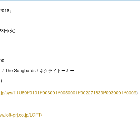
2018』
3日(火)
00
The Songbards / ネクライトーキー
)
lus.jp/sys/T1U89P0101P006001P0050001P002271833P0030001P0006
)
ww.loft-prj.co.jp/LOFT/