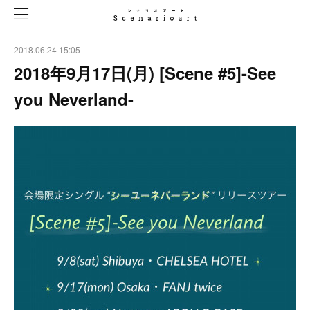
2018.06.24 15:05
2018年9月17日(月) [Scene #5]-See
you Neverland-