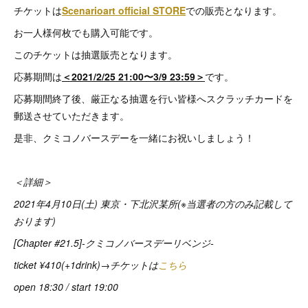
チケットは
Scenarioart official STORE
での販売となります。
お一人様何枚でも購入可能です。
このチケットは抽選販売となります。
応募期間は
＜2021/2/25 21:00〜3/9 23:59＞
です。
応募期間終了後、厳正なる抽選を行い皆様へスクラッチカードを
郵送させていただきます。
是非、クミコノバースデーを一緒にお祝いしましょう！
＜詳細＞
2021年4月10日(土) 東京・下北沢某所(※当選者の方のみ記載して
おります)
[Chapter #21.5]-クミコノバースデーリベンジ-
ticket ¥410(+1drink)→チケットは
こちら
open 18:30 / start 19:00